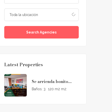
Search Agencies
Latest Properties
Se arrienda bonito
apartamento en Santa
Baños:
3
120 m2 m2:
Bibiana, con un área de
120 m2.