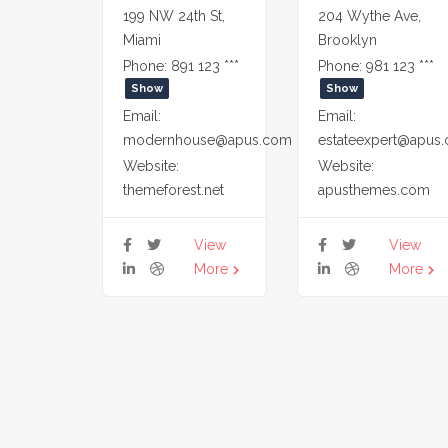
199 NW 24th St,
204 Wythe Ave,
Miami
Brooklyn
Phone:
891 123 ***
Phone:
981 123 ***
Show
Show
Email:
Email:
modernhouse@apus.com
estateexpert@apus
Website:
Website:
themeforest.net
apusthemes.com
View
View
More
More